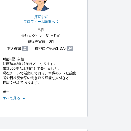
月宮すず
プロフィール詳細へ
男性
最終ログイン：31ヶ月前
総販売実績：0件
本人確認
-
機密保持契約(NDA)
-
■編集歴+実績

動画編集歴は6年ほどになります。

累計500本以上制作して参りました。

現在チームで活動しており、本職のテレビ編集
者や日常英会話の聞き取り可能な人材など

幅広く抱えております。

ポー
すべて見る