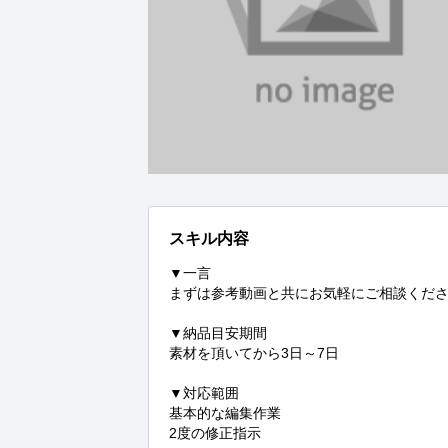
スキル内容
▼一言

まずは参考動画と共にお気軽にご相談くださ
▼納品目安期間

素材を頂いてから3日～7日

▼対応範囲

基本的な編集作業

2度の修正指示