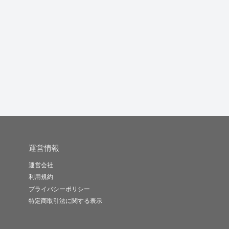
YouTube向けゲーム動
youtube動画編集や企業
さまざまな人を魅了す
画の...
様...
る動画を作...
ン
るー
のあち
kuuga...
-
(0)
6,000円
-
(0)
2,000円
-
(0)
5,000円
運営情報
運営会社
利用規約
プライバシーポリシー
特定商取引法に関する表示