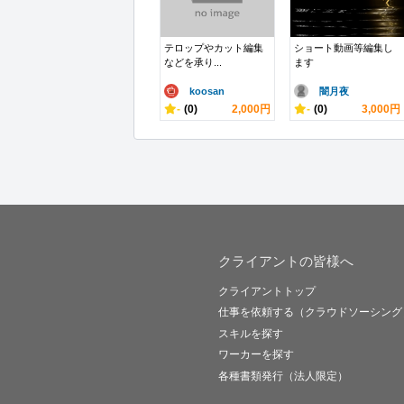
テロップやカット編集
ショート動画等編集し
などを承り...
ます
koosan
闇月夜
-
(0)
2,000円
-
(0)
3,000円
クライアントの皆様へ
クライアントトップ
仕事を依頼する（クラウドソーシング
スキルを探す
ワーカーを探す
各種書類発行（法人限定）