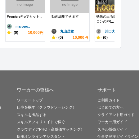
PremiereProでカット...
動画編集できます
効果の出る飲食店・サ
ロンのPR...
maropo..
丸山茂雄
川口大悟
-
(0)
10,000円
-
(0)
10,000円
-
(0)
1,000円
ワーカーの皆様へ
サポート
ワーカートップ
ご利用ガイド
）
仕事を探す（クラウドソーシング）
はじめての方へ
スキルを出品する
クライアント用ガイド
スキルアフィリエイトで稼ぐ
ワーカー用ガイド
クラウディアPRO（高単価マッチング）
スキル販売ガイド
採用オンラインアシスタント
仕事受発注ガイドライン