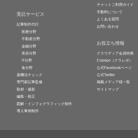
チャットご利用ガイド
手数料について
受託サービス
よくある質問
記事制作代行
お問い合わせ
医療分野
不動産分野
お役立ち情報
金融分野
美容分野
クラウディア会員特典
IT分野
Crarepo（クラレポ）
食分野
公式Facebookページ
薬機法チェック
公式Twitter
専門家記事監修
掲載メディア様一覧
取材・撮影
サイトマップ
編集・校正
図解・インフォグラフィック制作
導入事例制作