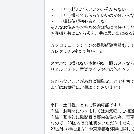
・・・どう頼んだらいいのか分からない

・・・どう撮ってもらっていいのか分からな
・・・撮影依頼初心者だしな

そんなお悩みをお持ちの方は私にお任せくだ
お客様と共に1から考え、共に思い出に残る
☆プロミュージシャンの撮影経験実績あり！
☆レタッチ5枚まで無料！☆

スマホでは撮れない本格的な一眼カメラな
リアルフォト、音楽ライブやその他イベント
分からないことがあれば簡単なことでも何で
まずはお気軽にご相談くださいませ！

平日、土日祝、ともに稼動可能です！

※注）お時間につきましてはお気軽にご相談
※注）基本的に撮影者は都内在住の為、電車
なので、23区内は交通費をいただきません。
23区外（特に遠方）や東京都近郊県に関し