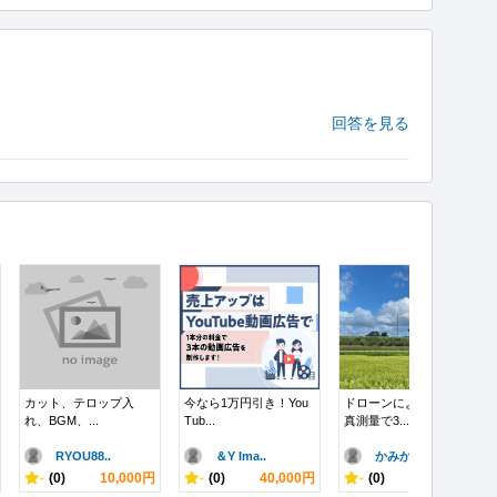
回答を見る
カット、テロップ入
今なら1万円引き！You
ドローンによる空中写
れ、BGM、...
Tub...
真測量で3...
RYOU88..
＆Y Ima..
かみかみ
-
(0)
10,000円
-
(0)
40,000円
-
(0)
7,700円