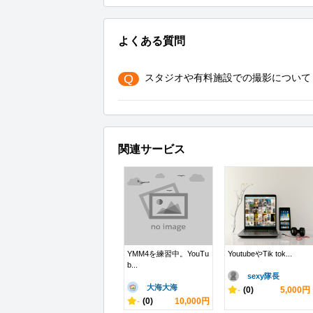
よくある質問
Q
スタジオや有料施設での撮影について
関連サービス
YMM4を練習中。YouTu
YoutubeやTik tok...
b...
sexy隊長
大海大海
-
(0)
5,000円
-
(0)
10,000円