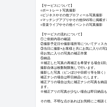
【サービスについて】

○ポートレート写真撮影

○ビジネスやその他プロフィール写真撮影

○マッチングアプリやその他SNS等に掲載す
○音楽ライブやその他イベントの写真撮影

【サービスの流れについて】

①ご依頼内容の確認

②撮影予定日や撮影場所等についてディスカ
③当日に撮影+お客様と共にお気に入りの写真
④お気に入りの写真の補正作業

⑤納品

※補正した写真の再補正を希望する場合1回
撮影自体は枚数制限無しで行います。

撮影した写真（ピンぼけや目瞑り等を除く）
補正ナシの場合は即日納品いたします。

補正アリの場合は先に補正ナシの写真を納
ます。

※補正アリの写真が少ない場合は即日納品も
その他、不明な点があればお気軽にご相談