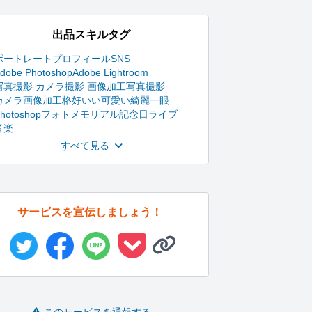
出品スキルタグ
ポートレート
プロフィール
SNS
dobe Photoshop
Adobe Lightroom
写真撮影 カメラ撮影 画像加工
写真
撮影
カメラ
画像加工
格好いい
可愛い
綺麗
一眼
hotoshop
フォト
メモリアル
記念日
ライブ
音楽
すべて見る
サービスを宣伝しましょう！