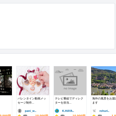
す
バレンタイン動画メッ
テレビ番組でディレク
海外の風景をお届
セージ制作...
ターを担当...
ます
pani_w..
K.HAYA..
rohuri..