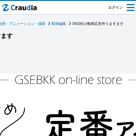
ログイン
動画・アニメーション・撮影
動画編集
SNS向け動画広告作りますます
すます