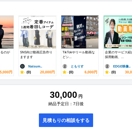
撮るのが
SNS向け動画広告作り
TikTokやリール動画な
企業のサービス紹
ますます
どシ...
採用動画、...
Natsum..
ともりす
EDGE映像..
5,000円
-
(0)
20,000円
-
(0)
6,000円
-
(0)
30,
30,000
円
納品予定日：7日後
見積もりの相談をする