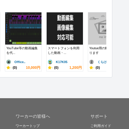
YouTube等の動画編集
スマートフォンを利用
Youtue用の動画編集承
を代...
した動画・...
ります
Office..
K17K05
くらげ256
-
(0)
10,000円
-
(0)
1,200円
-
(0)
3,000円
ワーカーの皆様へ
サポート
ワーカートップ
ご利用ガイド