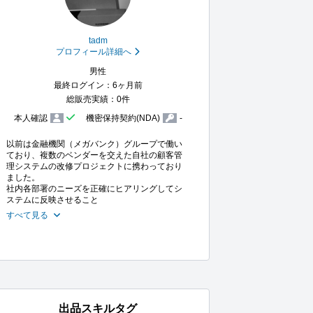
tadm
プロフィール詳細へ
男性
最終ログイン：6ヶ月前
総販売実績：0件
本人確認
機密保持契約(NDA)
-
以前は金融機関（メガバンク）グループで働い
ており、複数のベンダーを交えた自社の顧客管
理システムの改修プロジェクトに携わっており
ました。

社内各部署のニーズを正確にヒアリングしてシ
ステムに反映させること
すべて見る
出品スキルタグ