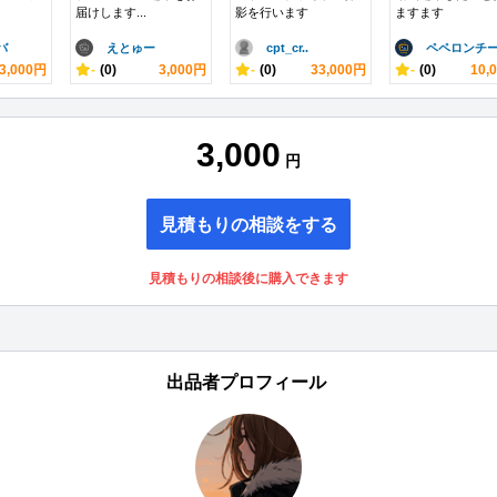
届けします...
影を行います
ますます
バ
えとゅー
cpt_cr..
ペペロンチー.
3,000円
-
(0)
3,000円
-
(0)
33,000円
-
(0)
10,
3,000
円
見積もりの相談をする
見積もりの相談後に購入できます
出品者プロフィール