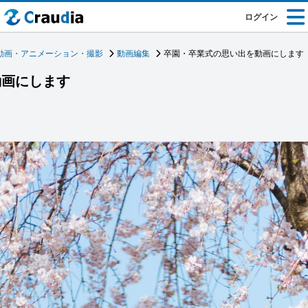
ログイン
動画・アニメーション・撮影
動画編集
卒園・卒業式の思い出を動画にします
動画にします