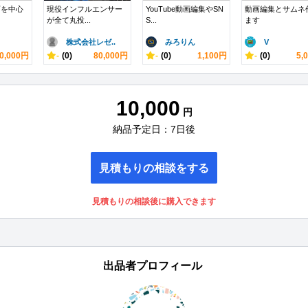
画を中心
現役インフルエンサー
YouTube動画編集やSN
動画編集とサムネ
が全て丸投...
S...
ます
株式会社レゼ..
みろりん
V
0,000円
-
(0)
80,000円
-
(0)
1,100円
-
(0)
5,
10,000
円
納品予定日：7日後
見積もりの相談をする
見積もりの相談後に購入できます
出品者プロフィール