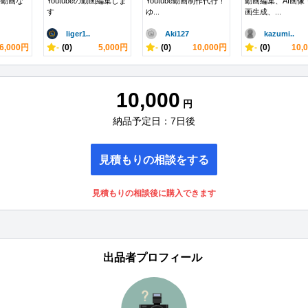
ール動画な
Youtubeの動画編集しま
Youtube動画制作代行！
動画編集、AI画像
す
ゆ...
画生成、...
liger1..
Aki127
kazumi..
6,000円
-
(0)
5,000円
-
(0)
10,000円
-
(0)
10,
10,000
円
納品予定日：7日後
見積もりの相談をする
見積もりの相談後に購入できます
出品者プロフィール