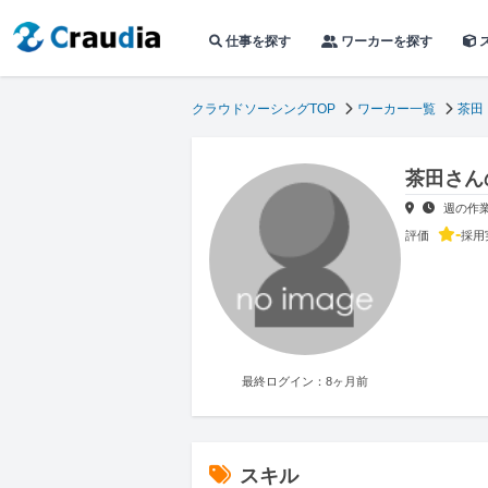
仕事を探す
ワーカーを探す
クラウドソーシングTOP
ワーカー一覧
茶田
茶田さん
週の作
-
評価
採用
最終ログイン：8ヶ月前
スキル