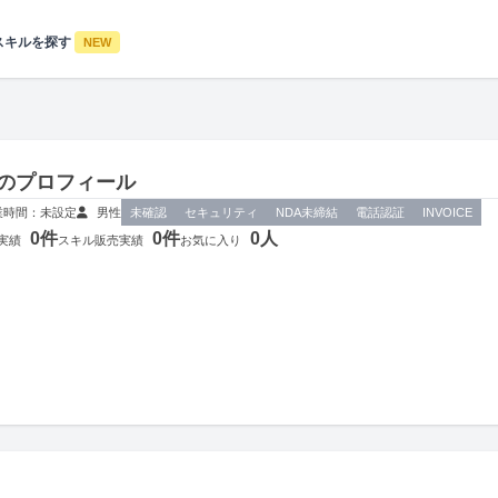
スキルを探す
NEW
のプロフィール
業時間：未設定
男性
未確認
セキュリティ
NDA未締結
電話認証
INVOICE
0件
0件
0人
実績
スキル販売実績
お気に入り