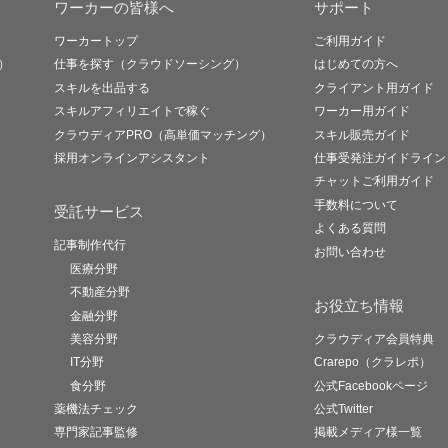
ワーカーの皆様へ
サポート
ワーカートップ
ご利用ガイド
）
仕事を探す（クラウドソーシング）
はじめての方へ
スキルを出品する
クライアント用ガイド
スキルアフィリエイトで稼ぐ
ワーカー用ガイド
クラウディアPRO（高単価マッチング）
スキル販売ガイド
採用オンラインアシスタント
仕事受発注ガイドライン
チャットご利用ガイド
手数料について
受託サービス
よくある質問
記事制作代行
お問い合わせ
医療分野
不動産分野
お役立ち情報
金融分野
美容分野
クラウディア会員特典
IT分野
Crarepo（クラレポ）
食分野
公式Facebookページ
薬機法チェック
公式Twitter
専門家記事監修
掲載メディア様一覧