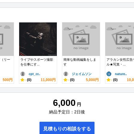
画（リー
ライブやスポーツ撮影
簡単な動画編集をしま
アラカン女性広告
を仕事にす...
す
ル★写真・...
cpt_cr..
ジェイムソン
nature..
500円
-
(0)
11,000円
-
(0)
5,000円
-
(0)
10,
6,000
円
納品予定日：2日後
見積もりの相談をする