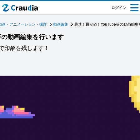
ログイン
動画・アニメーション・撮影
動画編集
最速！最安値！YouTube等の動画編
e等の動画編集を行います
で印象を残します！