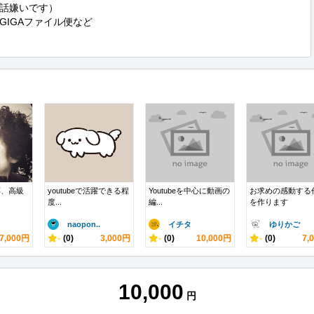
話嫌いです）

IGAファイル便など

応、高級
youtubeで活躍できる程
Youtubeを中心に動画の
お求めの感動する
度...
編...
を作ります
naopon..
イチタ
ゆりかご
7,000円
-
(0)
3,000円
-
(0)
10,000円
-
(0)
7,
10,000
円