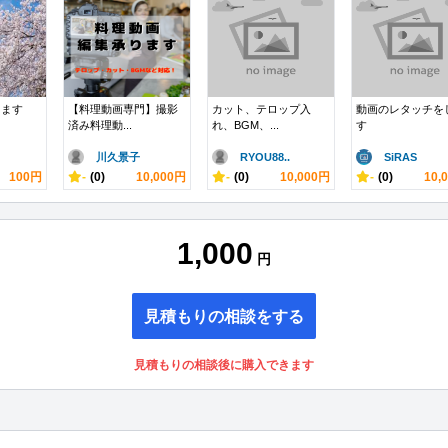
ります
【料理動画専門】撮影
カット、テロップ入
動画のレタッチを
済み料理動...
れ、BGM、...
す
川久景子
RYOU88..
SiRAS
100円
-
(0)
10,000円
-
(0)
10,000円
-
(0)
10,
1,000
円
見積もりの相談をする
見積もりの相談後に購入できます