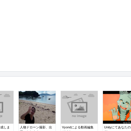
作成しま
人物ドローン撮影、出
Vyondによる動画編集
Unityにてあなたの