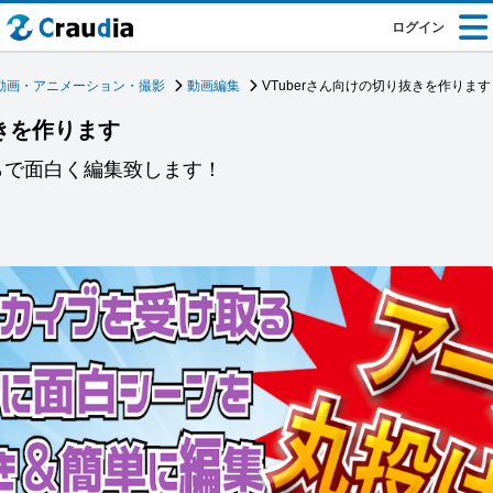
ログイン
動画・アニメーション・撮影
動画編集
VTuberさん向けの切り抜きを作ります
抜きを作ります
らで面白く編集致します！