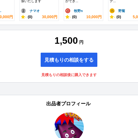
張いたします
ができ...
デ...
.
ナマオ
牧野n
野菊
0,000円
-
(0)
30,000円
-
(0)
10,000円
-
(0)
5,
1,500
円
見積もりの相談をする
見積もりの相談後に購入できます
出品者プロフィール