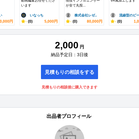
動画編集お任せくださ
現役インフルエンサー
VR風加工します
います
が全て丸投...
い
いなっち
株式会社レゼ..
流線型のビー.
0,000円
-
(0)
5,000円
-
(0)
80,000円
-
(0)
1,
2,000
円
納品予定日：3日後
見積もりの相談をする
見積もりの相談後に購入できます
出品者プロフィール