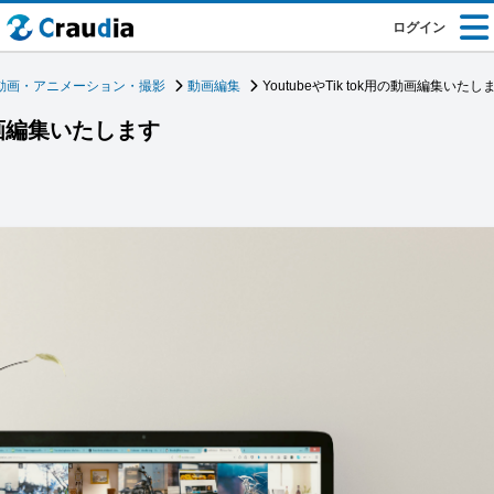
ログイン
動画・アニメーション・撮影
動画編集
YoutubeやTik tok用の動画編集いたし
の動画編集いたします