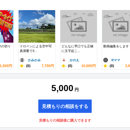
向けの切り
ドローンによる空中写
どんなに早口でも正確
動画編集をします
真測量で3...
に文字起こ...
かみかみ
かのえ
Rママ
1,500円
-
(0)
7,700円
-
(0)
10,000円
-
(0)
3,
5,000
円
見積もりの相談をする
見積もりの相談後に購入できます