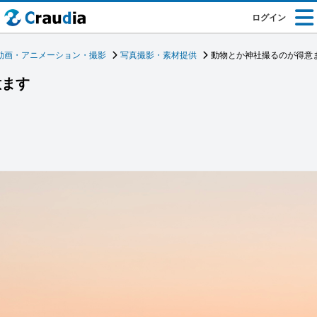
ログイン
動画・アニメーション・撮影
写真撮影・素材提供
動物とか神社撮るのが得意
意ます