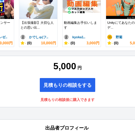
エンサー
【出張撮影】大切な人
動画編集お手伝いしま
Unityにてあなたの
との思い出...
す
デ...
ゼ..
かでしゅ|フ..
kyoka1..
野菊
0,000円
-
(0)
10,000円
-
(0)
3,000円
-
(0)
5,
5,000
円
見積もりの相談をする
見積もりの相談後に購入できます
出品者プロフィール