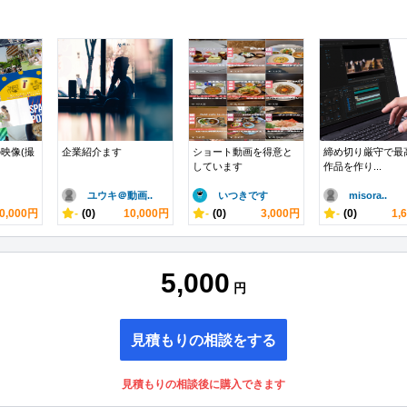
映像(撮
企業紹介ます
ショート動画を得意と
締め切り厳守で最
しています
作品を作り...
ユウキ＠動画..
いつきです
misora..
0,000円
-
(0)
10,000円
-
(0)
3,000円
-
(0)
1,
5,000
円
見積もりの相談をする
見積もりの相談後に購入できます