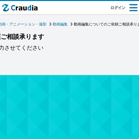
ログイン
動画・アニメーション・撮影
動画編集
動画編集についてのご依頼ご相談承り
頼ご相談承ります
力させてください