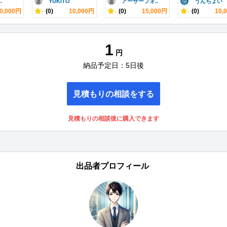
.
YUKITO
アーサーフォ..
うんちょい
0,000円
-
(0)
10,000円
-
(0)
15,000円
-
(0)
10,
1
円
納品予定日：5日後
見積もりの相談をする
見積もりの相談後に購入できます
出品者プロフィール