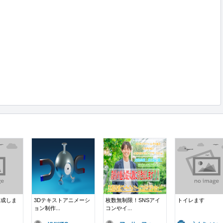
作成しま
3Dテキストアニメーシ
枚数無制限！SNSアイ
トイレます
ョン制作...
コンやイ...