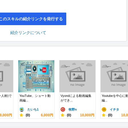
このスキルの紹介リンクを発行する
紹介リンクについて
一人称)で
YouTube、ショート動
Vyondによる動画編集
Youtubeを中心に
画編...
ができ...
編...
たいち1
牧野n
イチタ
0,000円
-
(0)
6,000円
-
(0)
10,000円
-
(0)
10,