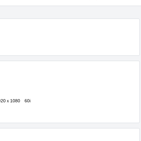
ｘ1080　60i
