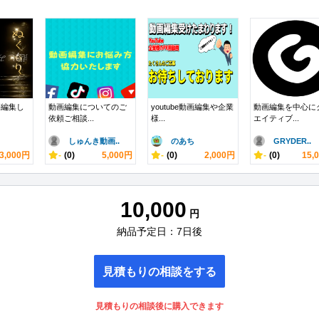
等編集し
動画編集についてのご
youtube動画編集や企業
動画編集を中心に
依頼ご相談...
様...
エイティブ...
しゅんき動画..
のあち
GRYDER..
3,000円
-
(0)
5,000円
-
(0)
2,000円
-
(0)
15,
10,000
円
納品予定日：7日後
見積もりの相談をする
見積もりの相談後に購入できます