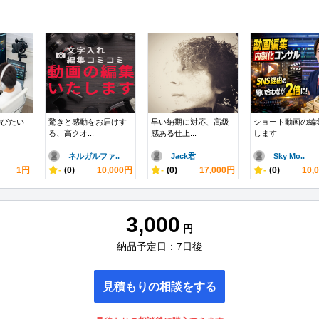
学びたい
驚きと感動をお届けす
早い納期に対応、高級
ショート動画の編
る、高クオ...
感ある仕上...
します
ネルガルファ..
Jack君
Sky Mo..
1円
-
(0)
10,000円
-
(0)
17,000円
-
(0)
10,
3,000
円
納品予定日：7日後
見積もりの相談をする