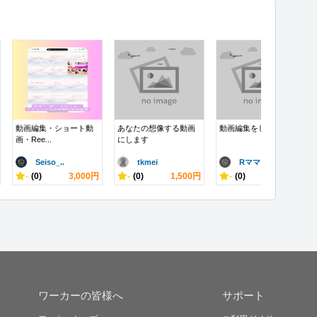
動画編集・ショート動
あなたの想像する動画
動画編集をします
画・Ree...
にします
Seiso_..
tkmei
Rママ
-
(0)
3,000円
-
(0)
1,500円
-
(0)
3,000円
ワーカーの皆様へ
サポート