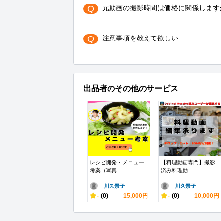
Q
元動画の撮影時間は価格に関係します
Q
注意事項を教えて欲しい
出品者のその他のサービス
レシピ開発・メニュー
【料理動画専門】撮影
考案（写真...
済み料理動...
川久景子
川久景子
-
(0)
15,000円
-
(0)
10,000円