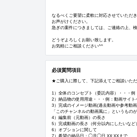
なるべくご要望に柔軟に対応させていただ
お声がけください。

急ぎの案件につきましては、ご連絡の上、検
どうぞよろしくお願い致します。

お気軽にご相談ください^^
必須質問項目
★ご購入に際して、下記添えてご相談いただ
1）全体のコンセプト（委託内容）・・・例：
2）納品物の使用用途・・・例：動画サイト
3）完成のイメージ動画(過去動画や参考動画
「このチャンネルの動画風に」というものがあれ
4）編集前（元動画）の長さ

5）完成動画の長さ（何分以内にしたいなど）
6）オプションに関して

7）希望の納品日：◯月◯日 XX:XXまで
