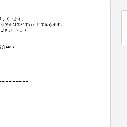
けしています。

微な修正は無料で行わせて頂きます。

ございます。）

tc.）

------------


