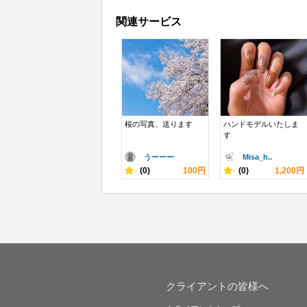
関連サービス
桜の写真、送ります
ハンドモデルいたしま
す
うーーー
Misa_h..
-
(0)
100円
-
(0)
1,200円
クライアントの皆様へ