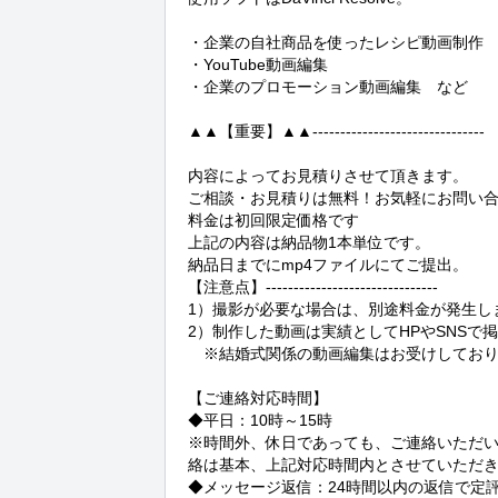
・企業の自社商品を使ったレシピ動画制作

・YouTube動画編集

・企業のプロモーション動画編集　など

▲▲【重要】▲▲-------------------------------

内容によってお見積りさせて頂きます。

ご相談・お見積りは無料！お気軽にお問い合
料金は初回限定価格です

上記の内容は納品物1本単位です。

納品日までにmp4ファイルにてご提出。

【注意点】-------------------------------

1）撮影が必要な場合は、別途料金が発生し
2）制作した動画は実績としてHPやSNSで
　※結婚式関係の動画編集はお受けしており
【ご連絡対応時間】

◆平日：10時～15時

※時間外、休日であっても、ご連絡いただ
絡は基本、上記対応時間内とさせていただき
◆メッセージ返信：24時間以内の返信で定評