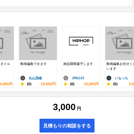
ムネイル
動画編集できます
納品期限厳守します
動画編集お任せく
います
丸山茂雄
JPEGST
いなっち
4,000円
-
(0)
10,000円
-
(0)
10,000円
-
(0)
5,
3,000
円
見積もりの相談をする