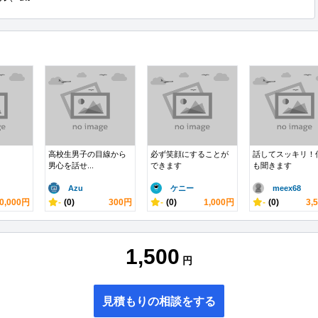
高校生男子の目線から
必ず笑顔にすることが
話してスッキリ！
男心を話せ...
できます
も聞きます
Azu
ケニー
meex68
0,000円
-
(0)
300円
-
(0)
1,000円
-
(0)
3,
1,500
円
見積もりの相談をする