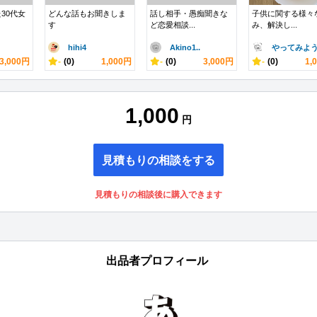
30代女
どんな話もお聞きしま
話し相手・愚痴聞きな
子供に関する様々
す
ど恋愛相談...
み、解決し...
hihi4
Akino1..
やってみよ
3,000円
-
(0)
1,000円
-
(0)
3,000円
-
(0)
1,
1,000
円
見積もりの相談をする
見積もりの相談後に購入できます
出品者プロフィール