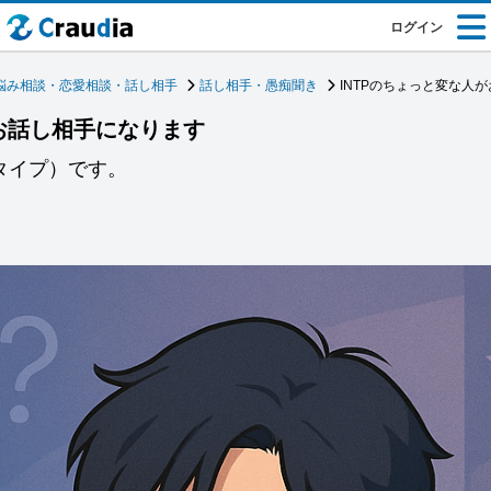
ログイン
悩み相談・恋愛相談・話し相手
話し相手・愚痴聞き
INTPのちょっと変な人
がお話し相手になります
者タイプ）です。