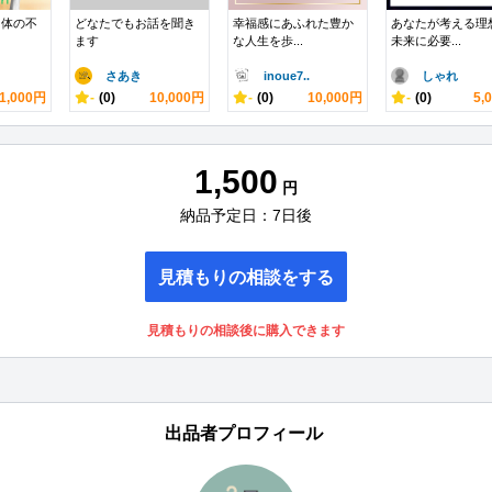
と体の不
どなたでもお話を聞き
幸福感にあふれた豊か
あなたが考える理
ます
な人生を歩...
未来に必要...
さあき
inoue7..
しゃれ
1,000円
-
(0)
10,000円
-
(0)
10,000円
-
(0)
5,
1,500
円
納品予定日：7日後
見積もりの相談をする
見積もりの相談後に購入できます
出品者プロフィール