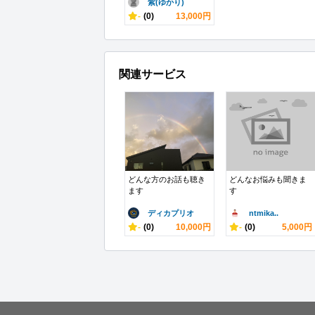
紫(ゆかり)
-
(0)
13,000円
関連サービス
どんな方のお話も聴き
どんなお悩みも聞きま
ます
す
ディカプリオ
ntmika..
-
(0)
10,000円
-
(0)
5,000円