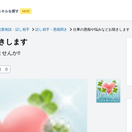
スキルを探す
NEW
恋愛相談・話し相手
話し相手・愚痴聞き
仕事の愚痴や悩みなどお聴きします
きします
せんか‼︎
り
0