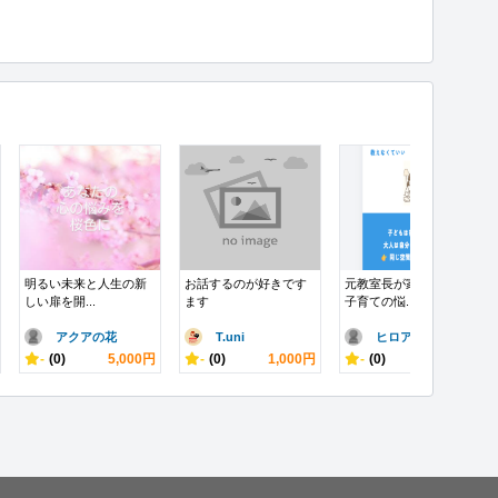
明るい未来と人生の新
お話するのが好きです
元教室長が家庭学習・
しい扉を開...
ます
子育ての悩...
アクアの花
T.uni
ヒロアカ好き
-
(0)
5,000円
-
(0)
1,000円
-
(0)
3,000円