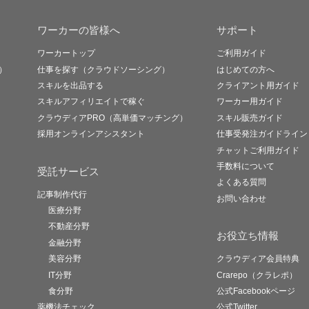
ワーカーの皆様へ
サポート
ワーカートップ
ご利用ガイド
）
仕事を探す（クラウドソーシング）
はじめての方へ
スキルを出品する
クライアント用ガイド
スキルアフィリエイトで稼ぐ
ワーカー用ガイド
クラウディアPRO（高単価マッチング）
スキル販売ガイド
採用オンラインアシスタント
仕事受発注ガイドライン
チャットご利用ガイド
手数料について
受託サービス
よくある質問
記事制作代行
お問い合わせ
医療分野
不動産分野
お役立ち情報
金融分野
美容分野
クラウディア会員特典
IT分野
Crarepo（クラレポ）
食分野
公式Facebookページ
薬機法チェック
公式Twitter