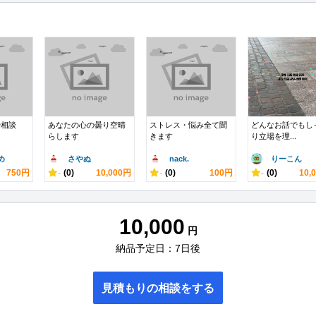
や相談
あなたの心の曇り空晴
ストレス・悩み全て聞
どんなお話でもし
らします
きます
り立場を理...
め
さやぬ
nack.
りーこん
750円
-
(0)
10,000円
-
(0)
100円
-
(0)
10,
10,000
円
納品予定日：7日後
見積もりの相談をする