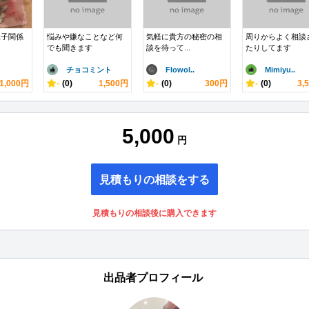
親子関係
悩みや嫌なことなど何
気軽に貴方の秘密の相
周りからよく相談
でも聞きます
談を待って...
たりしてます
チョコミント
Flowol..
Mimiyu..
1,000円
-
(0)
1,500円
-
(0)
300円
-
(0)
3,
5,000
円
見積もりの相談をする
見積もりの相談後に購入できます
出品者プロフィール