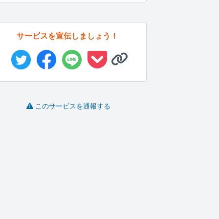
サービスを宣伝しましょう！
このサービスを通報する
話を聞きますます
お話聞きます/商品選び
どのような話でも受け
代行しま...
付けてます
R&R
ジョーカー
LONGor..
-
(0)
500円
-
(0)
1,000円
-
(0)
100円