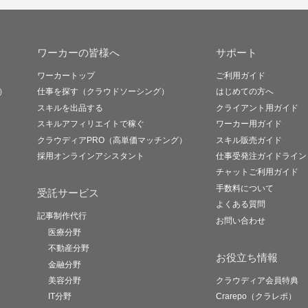
ワーカーの皆様へ
サポート
ワーカートップ
ご利用ガイド
）
仕事を探す（クラウドソーシング）
はじめての方へ
スキルを出品する
クライアント用ガイド
スキルアフィリエイトで稼ぐ
ワーカー用ガイド
クラウディアPRO（高単価マッチング）
スキル販売ガイド
採用オンラインアシスタント
仕事受発注ガイドライン
チャットご利用ガイド
手数料について
受託サービス
よくある質問
記事制作代行
お問い合わせ
医療分野
不動産分野
お役立ち情報
金融分野
美容分野
クラウディア会員特典
IT分野
Crarepo（クラレポ）