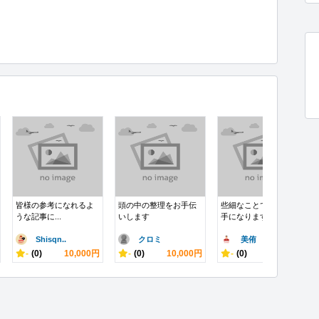
皆様の参考になれるよ
頭の中の整理をお手伝
些細なことでも相談相
うな記事に...
いします
手になります
Shisqn..
クロミ
美侑
-
(0)
10,000円
-
(0)
10,000円
-
(0)
10,000円