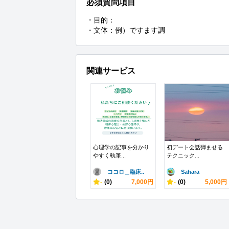
必須質問項目
・目的：

・文体：例）ですます調
関連サービス
心理学の記事を分かり
初デート会話弾ませる
やすく執筆...
テクニック...
ココロ＿臨床..
Sahara
-
(0)
7,000円
-
(0)
5,000円