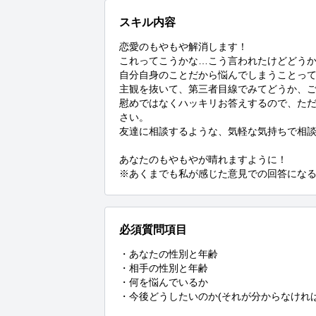
スキル内容
恋愛のもやもや解消します！

これってこうかな…こう言われたけどどうか
自分自身のことだから悩んでしまうことって
主観を抜いて、第三者目線でみてどうか、ご
慰めではなくハッキリお答えするので、た
さい。

友達に相談するような、気軽な気持ちで相談
あなたのもやもやが晴れますように！

※あくまでも私が感じた意見での回答にな
必須質問項目
・あなたの性別と年齢

・相手の性別と年齢

・何を悩んでいるか

・今後どうしたいのか(それが分からなけれ