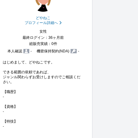
どやねこ
プロフィール詳細へ
女性
最終ログイン：36ヶ月前
総販売実績：0件
本人確認
-
機密保持契約(NDA)
-
はじめまして、どやねこです。

できる範囲の依頼であれば、

ジャンル関わらずお受けしますのでご相談くだ
さい。

【職歴】

-

【資格】

-

【特技】

-