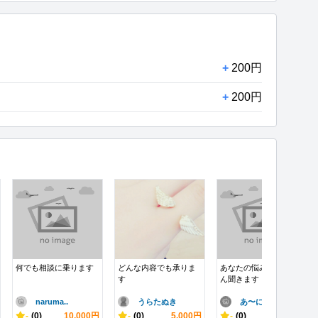
+
200円
+
200円
何でも相談に乗ります
どんな内容でも承りま
あなたの悩みをとこと
す
ん聞きます
naruma..
うらたぬき
あ〜にゃにゃ
-
(0)
10,000円
-
(0)
5,000円
-
(0)
3,500円