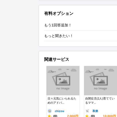
有料オプション
もう1回答追加！
もっと聞きたい！
関連サービス
日々元気にいられるた
自閉症児(2人)育ててい
めのアドバ...
るママ...
chizou
和来
-
(0)
2,000円
-
(0)
10,000円