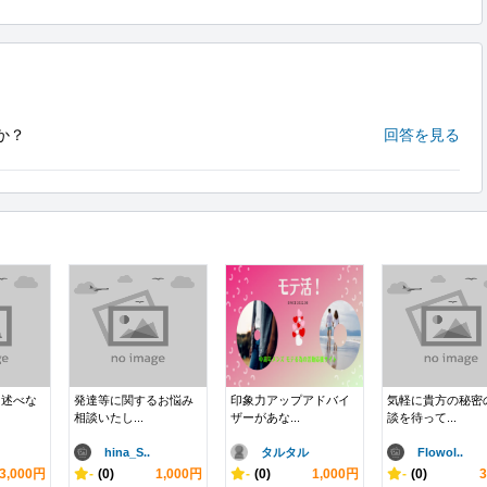
か？
回答を見る
を述べな
発達等に関するお悩み
印象力アップアドバイ
気軽に貴方の秘密
相談いたし...
ザーがあな...
談を待って...
hina_S..
タルタル
Flowol..
3,000円
-
(0)
1,000円
-
(0)
1,000円
-
(0)