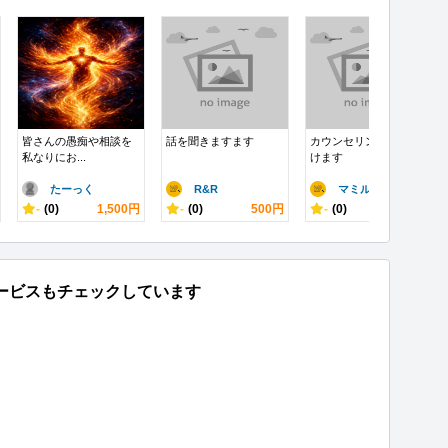
皆さんの愚痴や相談を
話を聞きますます
カウンセリング受け付
私なりにお...
けます
たーっく
R&R
マミル
-
(0)
1,500円
-
(0)
500円
-
(0)
1,000円
ービスもチェックしています