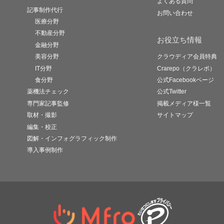
よくある質問
記事制作代行
お問い合わせ
医療分野
不動産分野
お役立ち情報
金融分野
美容分野
クラウディア会員特典
IT分野
Crarepo（クラレポ）
食分野
公式Facebookページ
薬機法チェック
公式Twitter
専門家記事監修
掲載メディア様一覧
取材・撮影
サイトマップ
編集・校正
図解・インフォグラフィック制作
導入事例制作