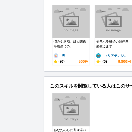
悩みや愚痴、対人関係
モラハラ離婚の調停準
等相談にの...
備教えます
天
マリアテレジ..
-
(0)
500円
-
(0)
9,800円
このスキルを閲覧している人はこのサ
あなたの心に寄り添い