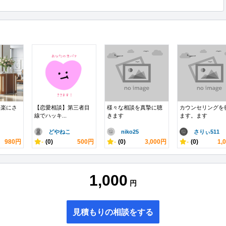
て楽にさ
【恋愛相談】第三者目
様々な相談を真摯に聴
カウンセリングを
線でハッキ...
きます
ます。ます
どやねこ
niko25
さりぃ511
980円
-
(0)
500円
-
(0)
3,000円
-
(0)
1,
1,000
円
見積もりの相談をする