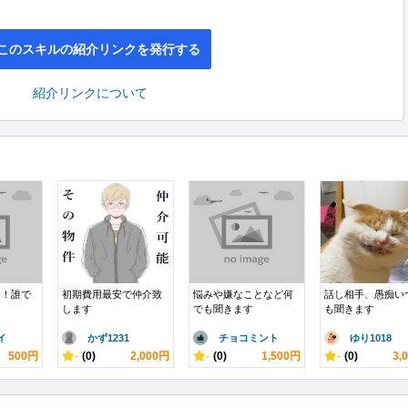
このスキルの紹介リンクを発行する
紹介リンクについて
も！誰で
初期費用最安で仲介致
悩みや嫌なことなど何
話し相手、愚痴い
します
でも聞きます
も聞きます
イ
かず1231
チョコミント
ゆり1018
500円
-
(0)
2,000円
-
(0)
1,500円
-
(0)
3,