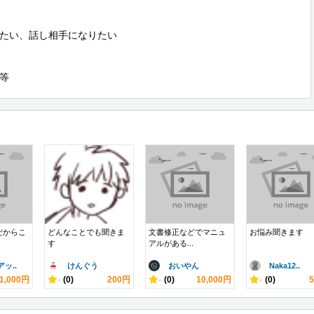
たい、話し相手になりたい

等
だからこ
どんなことでも聞きま
文書修正などでマニュ
お悩み聞きます
す
アルがある...
ッ..
けんぐう
おいやん
Naka12..
1,000円
-
(0)
200円
-
(0)
10,000円
-
(0)