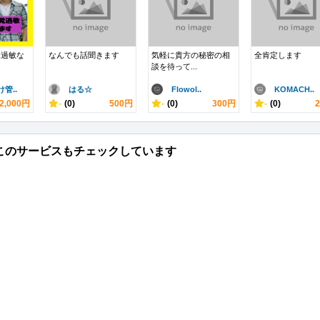
覚過敏な
なんでも話聞きます
気軽に貴方の秘密の相
全肯定します
談を待って...
管..
はる☆
Flowol..
KOMACH..
2,000円
-
(0)
500円
-
(0)
300円
-
(0)
このサービスもチェックしています