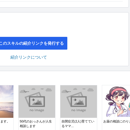
このスキルの紹介リンクを発行する
紹介リンクについて
ります。
50代のおっさんが人生
自閉症児(2人)育ててい
お薬の相談にのり
相談します
るママ...