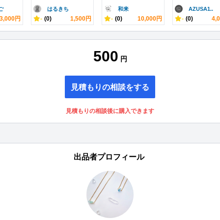
ご
はるきち
和来
AZUSA1..
3,000円
-
(0)
1,500円
-
(0)
10,000円
-
(0)
4,
500
円
見積もりの相談をする
見積もりの相談後に購入できます
出品者プロフィール