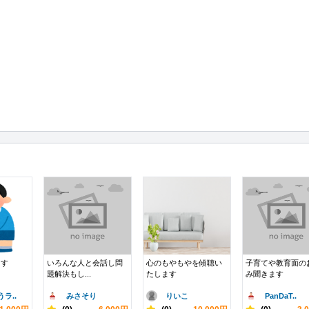
ます
いろんな人と会話し問
心のもやもやを傾聴い
子育てや教育面の
題解決もし...
たします
み聞きます
ラ..
みさそり
りいこ
PanDaT..