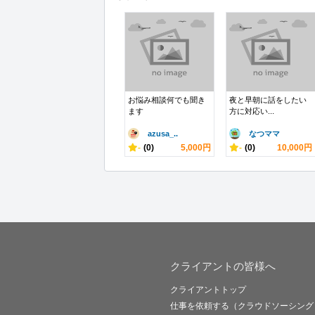
お悩み相談何でも聞き
夜と早朝に話をしたい
ます
方に対応い...
azusa_..
なつママ
-
(0)
5,000円
-
(0)
10,000円
クライアントの皆様へ
クライアントトップ
仕事を依頼する（クラウドソーシング