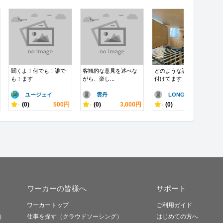
聞くよ！何でも！誰で
客観的な意見を述べな
どのような話でも受け
も！ます
がら、楽し...
付けてます
ユージェイ
雲丹
LONGor..
-
(0)
500円
-
(0)
3,000円
-
(0)
100円
ワーカーの皆様へ
サポート
ワーカートップ
ご利用ガイド
）
仕事を探す（クラウドソーシング）
はじめての方へ