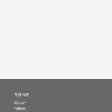
お話お伺いします
話を聞きますます
お話聞くのが大好きな
私にお話し...
談
ねむこ
R&R
にゅんん
-
(0)
500円
-
(0)
500円
-
(0)
500円
運営情報
運営会社
利用規約