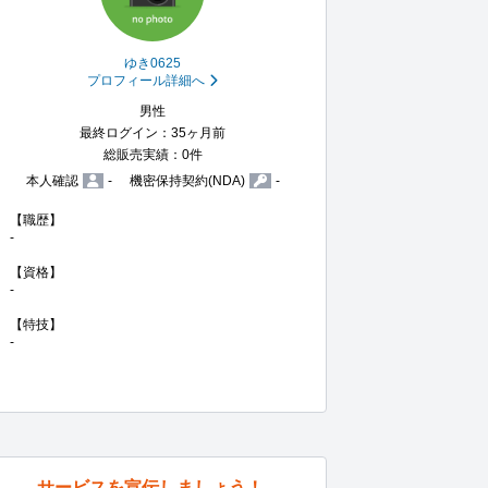
ゆき0625
プロフィール詳細へ
男性
最終ログイン：35ヶ月前
総販売実績：0件
本人確認
-
機密保持契約(NDA)
-
【職歴】

-

【資格】

-

【特技】

-
サービスを宣伝しましょう！