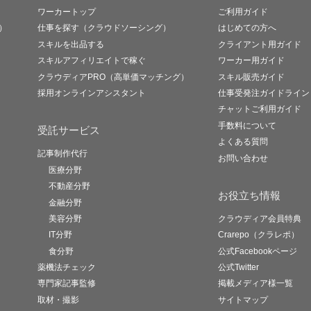
ワーカートップ
ご利用ガイド
）
仕事を探す（クラウドソーシング）
はじめての方へ
スキルを出品する
クライアント用ガイド
スキルアフィリエイトで稼ぐ
ワーカー用ガイド
クラウディアPRO（高単価マッチング）
スキル販売ガイド
採用オンラインアシスタント
仕事受発注ガイドライン
チャットご利用ガイド
手数料について
受託サービス
よくある質問
記事制作代行
お問い合わせ
医療分野
不動産分野
お役立ち情報
金融分野
美容分野
クラウディア会員特典
IT分野
Crarepo（クラレポ）
食分野
公式Facebookページ
薬機法チェック
公式Twitter
専門家記事監修
掲載メディア様一覧
取材・撮影
サイトマップ