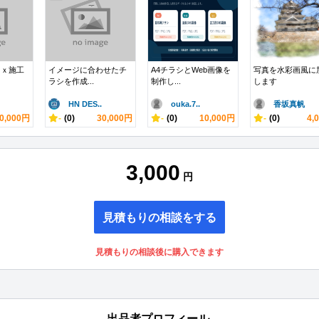
図ｘ施工
イメージに合わせたチ
A4チラシとWeb画像を
写真を水彩画風に
ラシを作成...
制作し...
します
HN DES..
ouka.7..
香坂真帆
0,000円
-
(0)
30,000円
-
(0)
10,000円
-
(0)
4,
3,000
円
見積もりの相談をする
見積もりの相談後に購入できます
出品者プロフィール