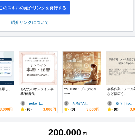
このスキルの紹介リンクを発行する
紹介リンクについて
を整形し、
あなたのオンライン事
YouTube・ブログのリ
事務作業・メール
務/秘書代...
サー...
など幅広く...
poko_L..
たろ@AI,..
ゆう｜iro..
3,000円
-
(0)
3,000円
-
(0)
3,000円
-
(0)
3,
200,000
円