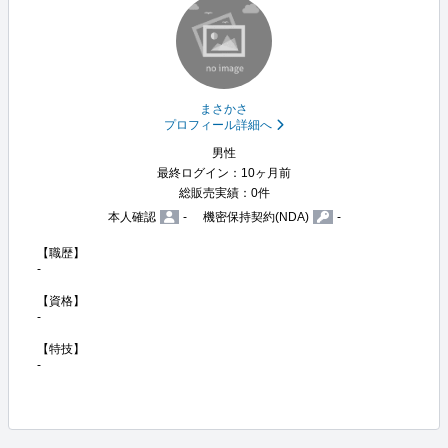
まさかさ
プロフィール詳細へ
男性
最終ログイン：
10ヶ月前
総販売実績：
0
件
本人確認
-
機密保持契約(NDA)
-
【職歴】

-

【資格】

-

【特技】

-