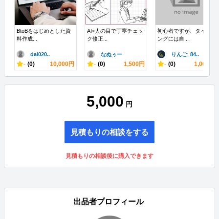
BtoBをはじめとした資
AI×人の目で丁寧チェッ
初心者ですが、タイピ
料作成
...
ク修正
...
ングには自
...
dai020
..
なぬぅー
りんご_84
..
-
(
0
)
10,000
円
-
(
0
)
1,500
円
-
(
0
)
1,000
円
5,000
円
見積もりの相談をする
見積もりの相談後に購入できます
出品者プロフィール