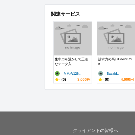
関連サービス
集中力を活かして正確
訴求力の高いPowerPoi
なデータ入...
n...
ららら126..
Sasaki..
-
(0)
3,000円
-
(0)
4,600円
クライアントの皆様へ