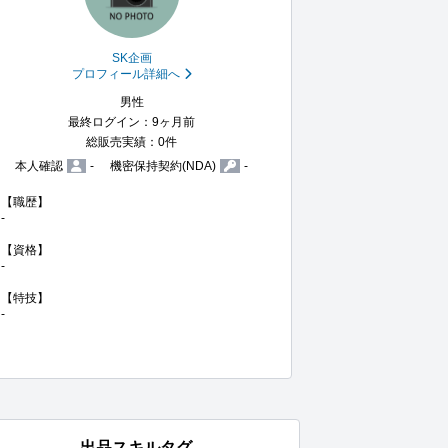
SK企画
プロフィール詳細へ
男性
最終ログイン：9ヶ月前
総販売実績：0件
本人確認
-
機密保持契約(NDA)
-
【職歴】

-

【資格】

-

【特技】

-
出品スキルタグ