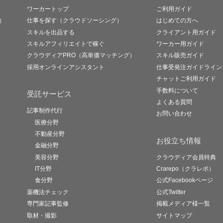
ワーカートップ
ご利用ガイド
）
仕事を探す（クラウドソーシング）
はじめての方へ
スキルを出品する
クライアント用ガイド
スキルアフィリエイトで稼ぐ
ワーカー用ガイド
クラウディアPRO（高単価マッチング）
スキル販売ガイド
採用オンラインアシスタント
仕事受発注ガイドライン
チャットご利用ガイド
手数料について
受託サービス
よくある質問
記事制作代行
お問い合わせ
医療分野
不動産分野
お役立ち情報
金融分野
美容分野
クラウディア会員特典
IT分野
Crarepo（クラレポ）
食分野
公式Facebookページ
薬機法チェック
公式Twitter
専門家記事監修
掲載メディア様一覧
取材・撮影
サイトマップ