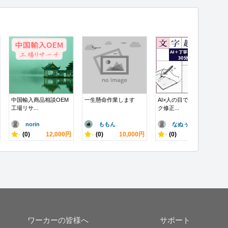
中国輸入商品相談OEM
一生懸命作業します
AI×人の目で丁寧チェッ
工場リサ...
ク修正...
norin
ももん
なぬぅー
-
(0)
12,000円
-
(0)
10,000円
-
(0)
1,500円
ワーカーの皆様へ
サポート