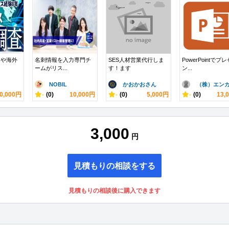
出や海外
名刺情報を入力専門チ
SES人材営業代行しま
PowerPointでプレ
ームがリス...
す！ます
ン...
NOBIL
かおかおさん
（株）エンカ.
0,000円
-
(0)
10,000円
-
(0)
5,000円
-
(0)
13,
3,000
円
見積もりの相談をする
見積もりの相談後に購入できます