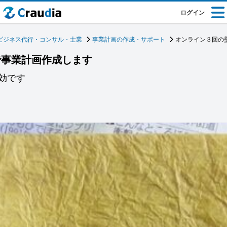
ログイン
ビジネス代行・コンサル・士業
事業計画の作成・サポート
オンライン３回の
で事業計画作成します
効です