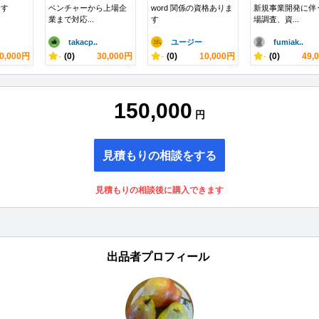
ます
ベンチャーから上場企
word 関係の資格ありま
新規事業開発に伴
業まで対応...
す
場調査、資...
takacp..
ユージー
fumiak..
0,000円
-
(0)
30,000円
-
(0)
10,000円
-
(0)
49,
150,000
円
見積もりの相談をする
見積もりの相談後に購入できます
出品者プロフィール