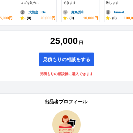
ロゴを制作...
できます
致します
大熊座｜De..
厳島秀和
luna-d..
5,000円
-
(0)
20,000円
-
(0)
10,000円
-
(0)
100,
25,000
円
見積もりの相談をする
見積もりの相談後に購入できます
出品者プロフィール