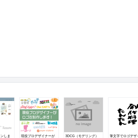
インしま
現役プロデザイナーが
3DCG（モデリング）
筆文字でロゴデザ