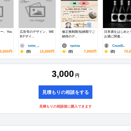
ー、You
広告等のデザイン、WE
修正無制限/短納期でご
日本酒をはじめと
Bデザイ...
納得のデ...
お酒に関連...
totto_..
ryotsu
CrustD..
0,000円
-
(0)
15,000円
-
(0)
7,000円
-
(0)
70,
3,000
円
見積もりの相談をする
見積もりの相談後に購入できます