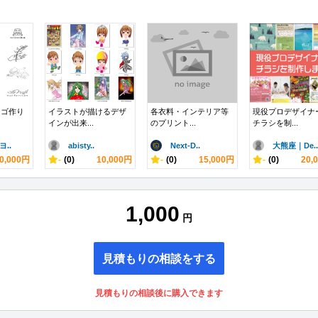
ロゴ作り
イラストが描けるデザ
各衣料・インテリア等
現役プロデザイナ
インが出来...
のプリント...
チラシを制...
..
abisty..
Next-D..
大熊座｜De..
0,000円
-
(0)
10,000円
-
(0)
15,000円
-
(0)
20,
1,000
円
見積もりの相談をする
見積もりの相談後に購入できます